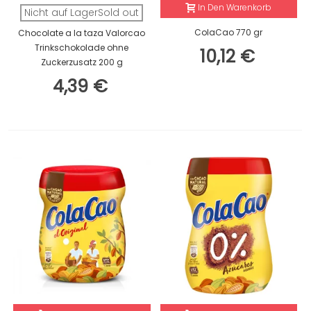
In Den Warenkorb
Nicht auf LagerSold out
ColaCao 770 gr
Chocolate a la taza Valorcao
Trinkschokolade ohne
10,12 €
Zuckerzusatz 200 g
4,39 €