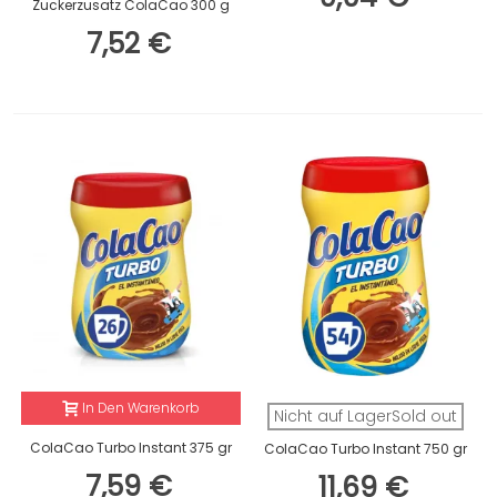
Zuckerzusatz ColaCao 300 g
7,52 €
In Den Warenkorb
Nicht auf LagerSold out
ColaCao Turbo Instant 375 gr
ColaCao Turbo Instant 750 gr
7,59 €
11,69 €