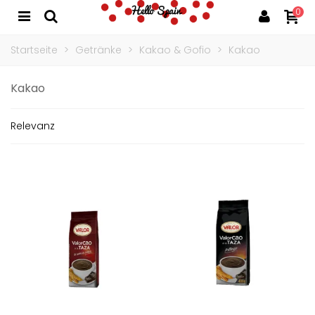
0
Startseite
>
Getränke
>
Kakao & Gofio
>
Kakao
Kakao
Relevanz