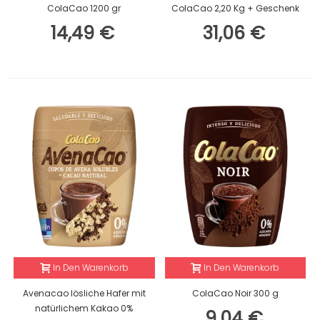
ColaCao 1200 gr
ColaCao 2,20 Kg + Geschenk
14,49 €
31,06 €
In Den Warenkorb
In Den Warenkorb
Avenacao lösliche Hafer mit
ColaCao Noir 300 g
natürlichem Kakao 0%
9,04 €