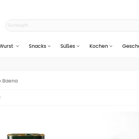
 Wurst
Snacks
Süßes
Kochen
Gesch
e Baena
z