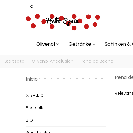
Olivenöl
Getränke
Schinken &
Startseite
>
Olivenöl Andalusien
>
Peña de Baena
Peña d
Inicio
Relevan
% SALE %
Bestseller
BIO
Geschenke