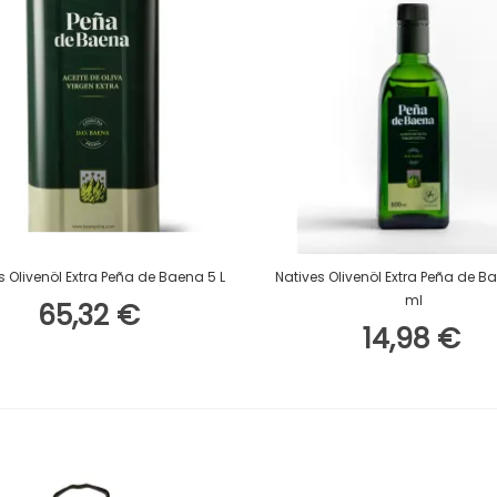
In Den Warenkorb
In Den Warenkorb
s Olivenöl Extra Peña de Baena 5 L
Natives Olivenöl Extra Peña de 
ml
65,32 €
14,98 €