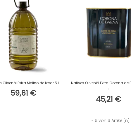
In Den Warenkorb
In Den Warenkorb
s Olivenöl Extra Molino de Izcar 5 L
Natives Olivenöl Extra Corona de
L
59,61 €
45,21 €
1
- 6 von 6 Artikel(n)