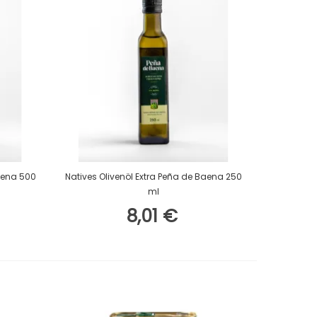
In Den Warenkorb
Baena 500
Natives Olivenöl Extra Peña de Baena 250
ml
8,01 €