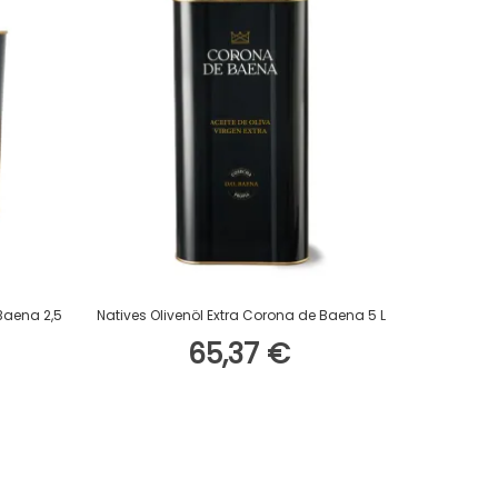
In Den Warenkorb
 Baena 2,5
Natives Olivenöl Extra Corona de Baena 5 L
65,37 €