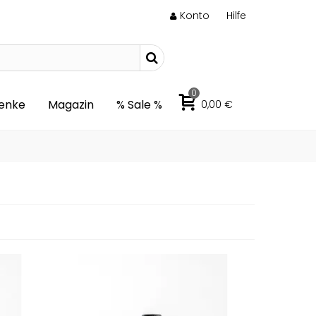
Konto
Hilfe
0
enke
Magazin
% Sale %
0,00 €