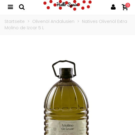
0
Startseite
>
Olivenöl Andalusien
>
Natives Olivenöl Extra
Molino de Izcar 5 L