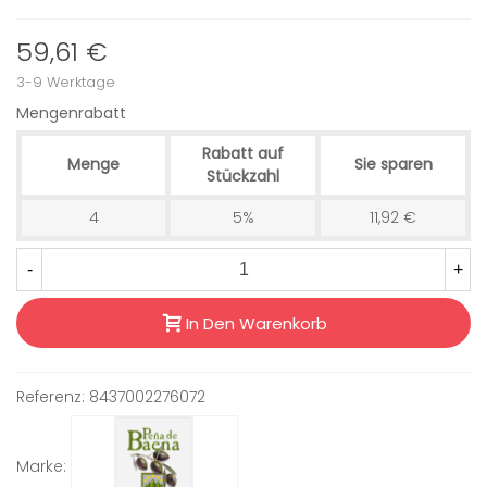
59,61 €
3-9 Werktage
Mengenrabatt
Rabatt auf
Menge
Sie sparen
Stückzahl
4
5%
11,92 €
-
+
In Den Warenkorb
Referenz:
8437002276072
Marke: