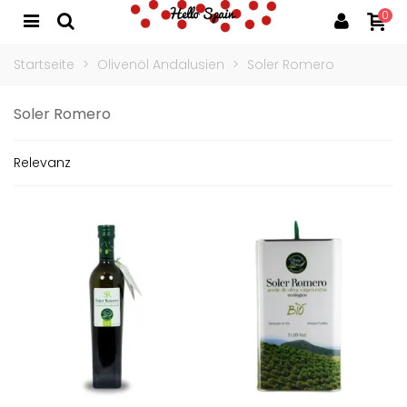
0
Startseite
>
Olivenöl Andalusien
>
Soler Romero
Soler Romero
Relevanz