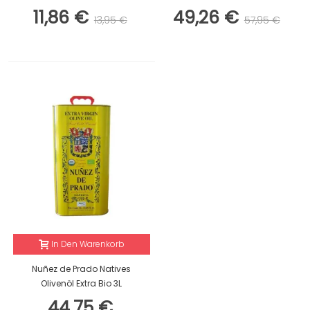
11,86 €
49,26 €
13,95 €
57,95 €
In Den Warenkorb
Nuñez de Prado Natives
Olivenöl Extra Bio 3L
44,75 €