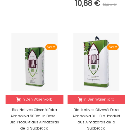
10,88 €
13,95 €
Sale
Sale
In Den Warenkorb
In Den Warenkorb
Bio-Natives Olivenöl Extra
Bio-Natives Olivenöl Extra
Almaoliva 500ml in Dose –
Almaoliva 3L – Bio-Produkt
Bio-Produkt aus Almazaras
aus Almazaras de la
de la Subbética
Subbética