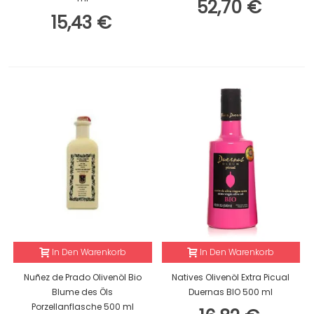
52,70 €
15,43 €
In Den Warenkorb
In Den Warenkorb
Nuñez de Prado Olivenöl Bio
Natives Olivenöl Extra Picual
Blume des Öls
Duernas BIO 500 ml
Porzellanflasche 500 ml