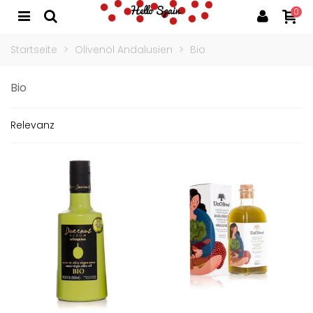
0
Startseite
>
Olivenöl Andalusien
>
Bio
Bio
Relevanz