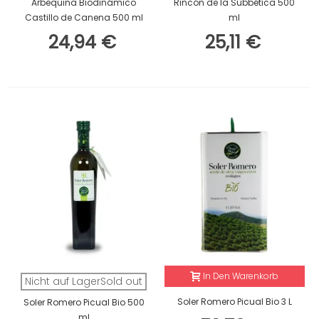
Arbequina Biodinámico
Rincón de la Subbética 500
Castillo de Canena 500 ml
ml
24,94 €
25,11 €
In Den Warenkorb
Nicht auf LagerSold out
Soler Romero Picual Bio 3 L
Soler Romero Picual Bio 500
ml