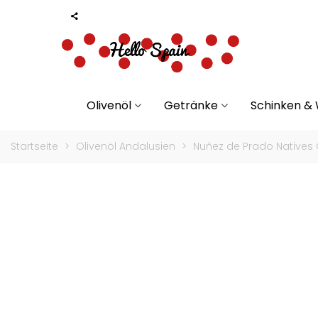
Olivenöl
Getränke
Schinken &
Startseite
>
Olivenöl Andalusien
>
Nuñez de Prado Natives Ol