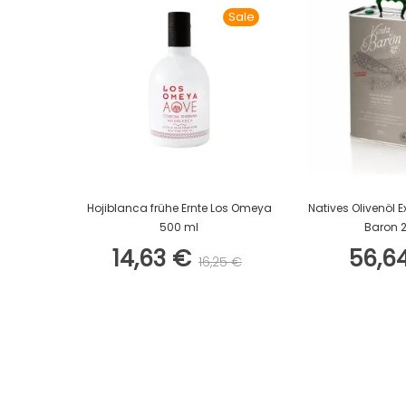
Sale
In Den Warenkorb
In Den W
Hojiblanca frühe Ernte Los Omeya
Natives Olivenöl E
500 ml
Baron 2
14,63 €
56,6
16,25 €