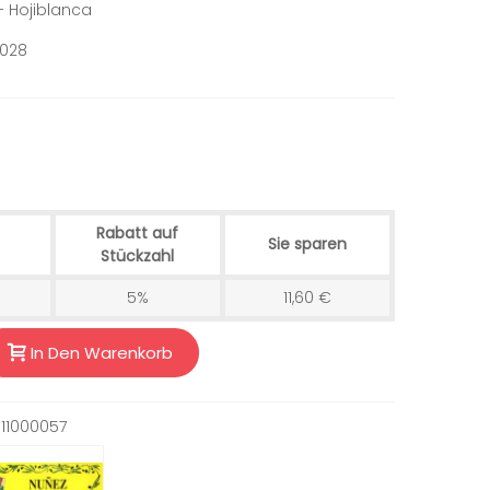
– Hojiblanca
2028
Rabatt auf
Sie sparen
Stückzahl
5%
11,60 €
In Den Warenkorb
11000057