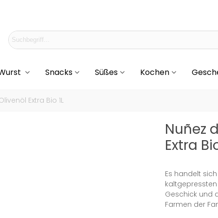
 Wurst
Snacks
Süßes
Kochen
Gesch
ivenöl Extra Bio 1L
Nuñez d
Extra Bio
Es handelt sich
kaltgepressten
Geschick und a
Farmen der Fami