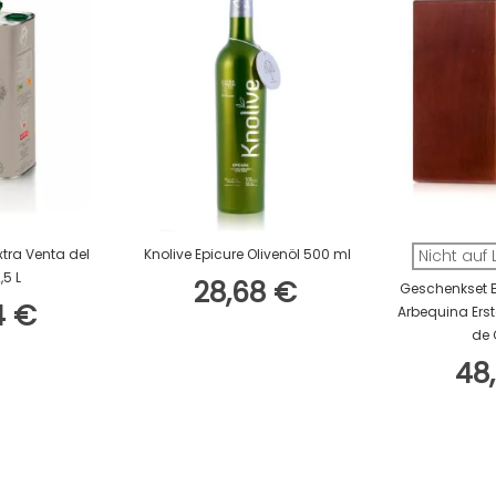
arenkorb
In Den Warenkorb
xtra Venta del
Knolive Epicure Olivenöl 500 ml
Nicht auf
,5 L
28,68 €
Geschenkset E
4 €
Arbequina Erst
de
48