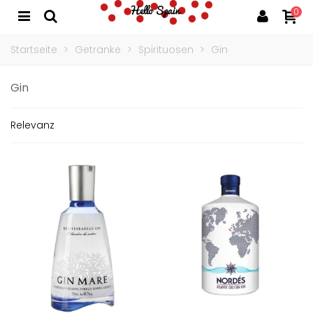
0
Startseite
>
Getränke
>
Spirituosen
>
Gin
Gin
Relevanz