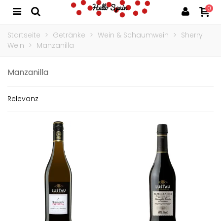
0
Startseite
>
Getränke
>
Wein & Schaumwein
>
Sherry
Wein
>
Manzanilla
Manzanilla
Relevanz