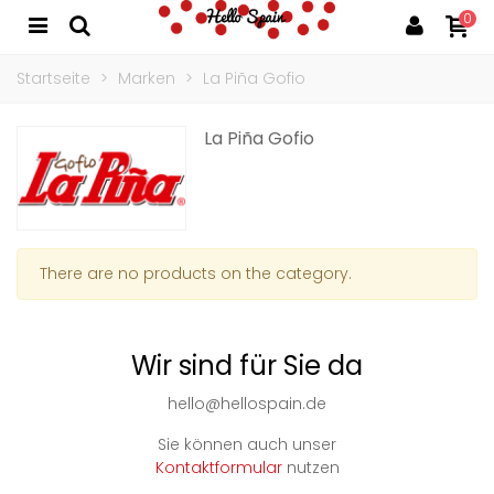
0
Startseite
>
Marken
>
La Piña Gofio
La Piña Gofio
There are no products on the category.
Wir sind für Sie da
hello@hellospain.de
Sie können auch unser
Kontaktformular
nutzen