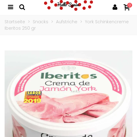
0
Startseite
>
Snacks
>
Aufstriche
>
York Schinkencreme
Iberitos 250 gr