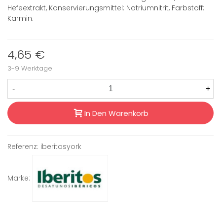
Hefeextrakt, Konservierungsmittel: Natriumnitrit, Farbstoff:
Karmin.
4,65 €
3-9 Werktage
-
+
In Den Warenkorb
Referenz:
iberitosyork
Marke: