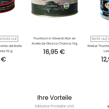
In Den Warenkorb
erSold out
Thunfisch in Olivenöl Atún en
Nicht auf
Aceite de Oliva La Chanca 1 Kg
onito del Norte
Weißer Thunfis
16,95 €
orea 112 g
Lor
 €
12
Ihre Vorteile
Exklusive Produkte und