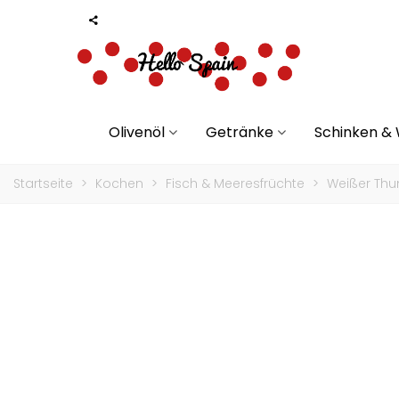
Olivenöl
Getränke
Schinken &
Startseite
>
Kochen
>
Fisch & Meeresfrüchte
>
Weißer Thun