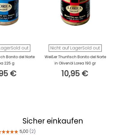
 LagerSold out
Nicht auf LagerSold out
Ventresca
Ventresc
ch Bonito del Norte
Weißer Thunfisch Bonito del Norte
O
ea 225 g
in Olivenöl Lorea 190 gr
,95 €
10,95 €
Sicher einkaufen