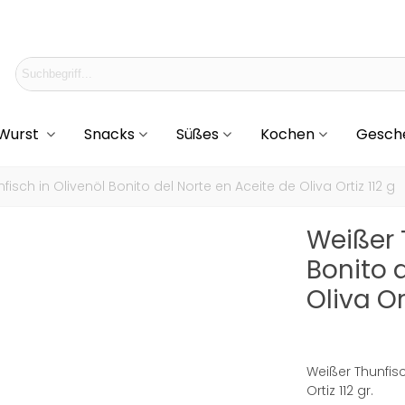
 Wurst
Snacks
Süßes
Kochen
Gesch
fisch in Olivenöl Bonito del Norte en Aceite de Oliva Ortiz 112 g
Weißer 
Bonito 
Oliva Or
Weißer Thunfisc
Ortiz 112 gr.