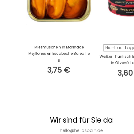
In Den Warenkorb
Miesmuscheln in Marinade
Nicht auf Lag
Mejillones en Escabeche Balea 115
Weißer Thunfisch B
g
in Olivenöl L
3,75 €
3,60
Wir sind für Sie da
hello@hellospain.de