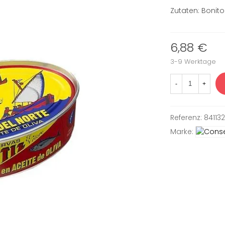
Zutaten
: Bonit
6,88 €
3-9 Werktage
-
+
Referenz:
84113
Marke: