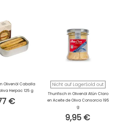
en Warenkorb
 in Olivenöl Caballa
Nicht auf LagerSold out
Nicht 
oliva Herpac 125 g
Thunfisch in Olivenöl Atún Claro
Weißer T
77 €
en Aceite de Oliva Consorcio 195
Bonito d
g
9,95 €