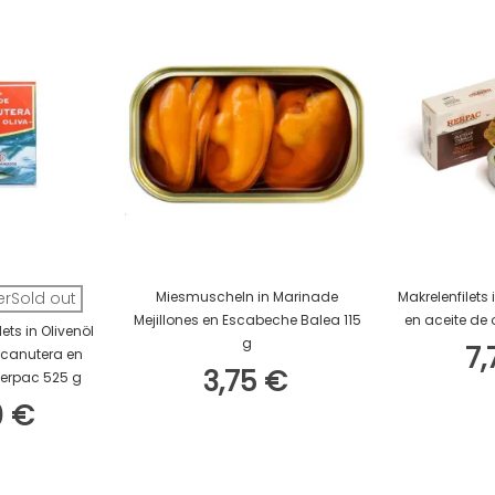
In Den Warenkorb
In D
erSold out
Miesmuscheln in Marinade
Makrelenfilets
Mejillones en Escabeche Balea 115
en aceite de 
ets in Olivenöl
g
7,
 canutera en
3,75 €
Herpac 525 g
0 €