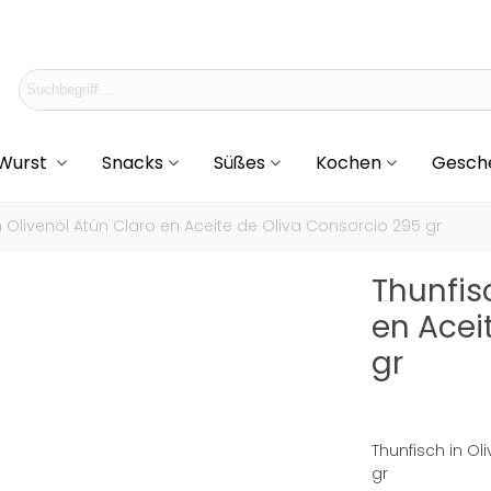
 Wurst
Snacks
Süßes
Kochen
Gesch
n Olivenöl Atún Claro en Aceite de Oliva Consorcio 295 gr
Thunfis
en Acei
gr
Thunfisch in Ol
gr