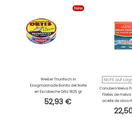
New
In Den Warenkorb
Weißer Thunfisch in
Nicht auf Lag
Essigmarinade Bonito del Norte
Canutera Melva Fil
en Escabeche Ortiz 1825 gr
Filetes de melva
52,93 €
aceite de oliva 
22,5