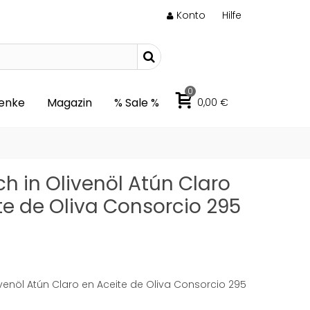
Konto
Hilfe
0
enke
Magazin
% Sale %
0,00 €
ch in Olivenöl Atún Claro
te de Oliva Consorcio 295
ivenöl Atún Claro en Aceite de Oliva Consorcio 295