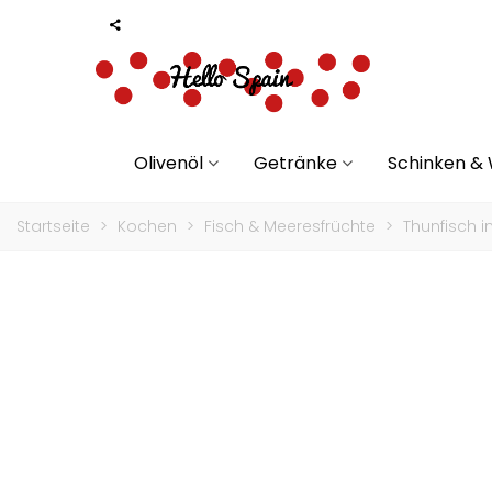
Olivenöl
Getränke
Schinken &
Startseite
>
Kochen
>
Fisch & Meeresfrüchte
>
Thunfisch i