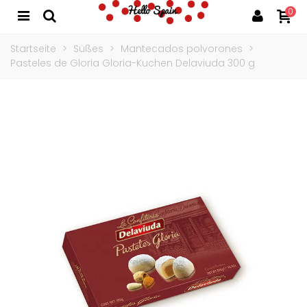
0
Startseite
>
Süßes
>
Mantecados polvorones
>
Pasteles de Gloria Gloria-Kuchen Delaviuda 300 g