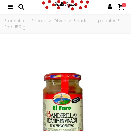
0
Startseite
>
Snacks
>
Oliven
>
Banderillas picantes El
Faro 150 gr