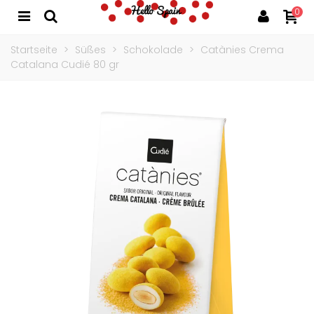
0
Startseite
>
Süßes
>
Schokolade
>
Catànies Crema
Catalana Cudié 80 gr