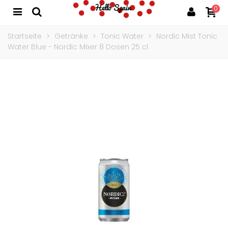
0
Startseite
>
Getränke
>
Tonic Water
>
Nordic Mist Tonic
Water Blue - Nordic Mixer 8 Dosen 25 cl