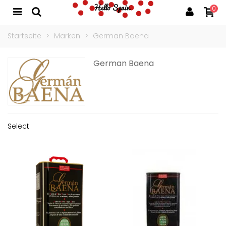
0
Startseite
>
Marken
>
German Baena
German Baena
Select