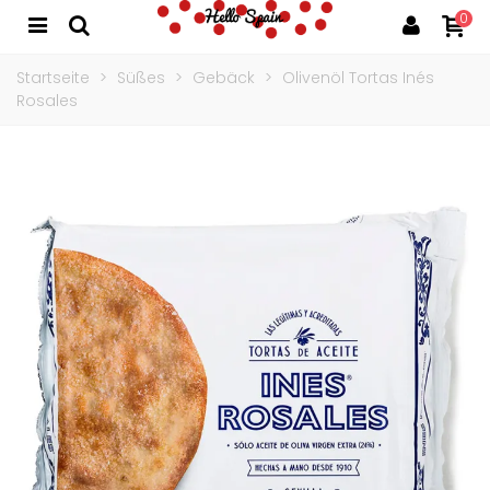
0
Startseite
>
Süßes
>
Gebäck
>
Olivenöl Tortas Inés
Rosales