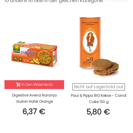
10 andere Artikel in der gleichen Kategorie:
In Den Warenkorb
Nicht auf LagerSold out
Digestive Avena Naranja
Paul & Pippa BIO Kekse - Carrot
Gullon Hafer Orange
Cake 130 g
6,37 €
5,80 €