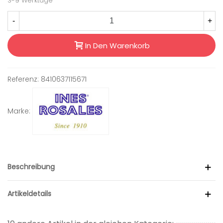
3-9 Werktage
-
+
In Den Warenkorb
Referenz:
8410637115671
Marke:
Beschreibung
Artikeldetails