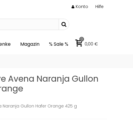
Konto
Hilfe
0
enke
Magazin
% Sale %
0,00 €
ve Avena Naranja Gullon
Orange
a Naranja Gullon Hafer Orange 425 g