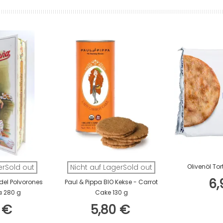
In D
erSold out
Nicht auf LagerSold out
Olivenöl To
6,
el Polvorones
Paul & Pippa BIO Kekse - Carrot
a 280 g
Cake 130 g
1 €
5,80 €