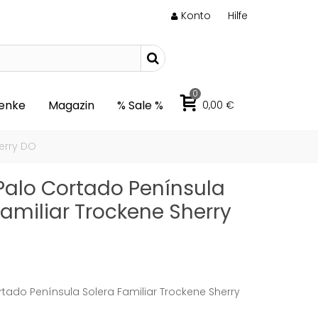
Konto
Hilfe
0
enke
Magazin
% Sale %
0,00 €
erry DO
Palo Cortado Península
Familiar Trockene Sherry
rtado Península Solera Familiar Trockene Sherry