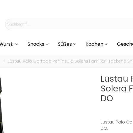
 Wurst
Snacks
Süßes
Kochen
Gesch
n
>
Lustau Palo Cortado Península Solera Familiar Trockene Sh
Lustau 
Solera 
DO
Lustau Palo Co
DO.