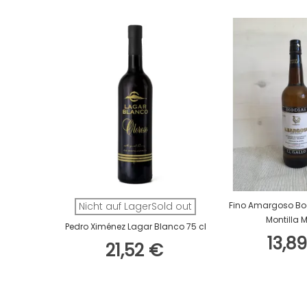
In Den W
Nicht auf LagerSold out
Fino Amargoso Bod
Montilla M
Pedro Ximénez Lagar Blanco 75 cl
13,8
21,52 €