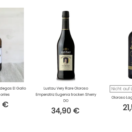
arenkorb
In Den Warenkorb
egas El Gallo
Lustau Very Rare Oloroso
Nicht auf
oriles
Emperatriz Eugenia trocken Sherry
Oloroso Lag
DO
9 €
21
34,90 €