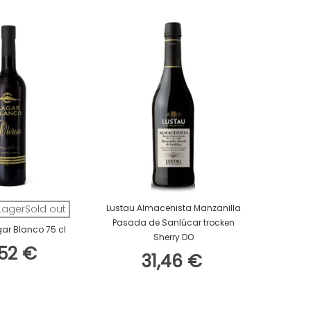
In Den Warenkorb
 LagerSold out
Lustau Almacenista Manzanilla
Lustau 
Pasada de Sanlúcar trocken
Solera Fam
ar Blanco 75 cl
Sherry DO
,52 €
31,46 €