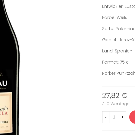
Entwickler: Lust
Farbe: Weiß
Sorte: Palomino
Gebiet: Jerez-
Land: Spanien
Format: 75 cl
Parker Punktzah
27,82 €
3-9 Werktage
-
+