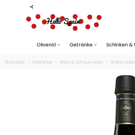
Olivenöl
Getränke
Schinken &
Startseite
>
Getränke
>
Wein & Schaumwein
>
Sherry Wei