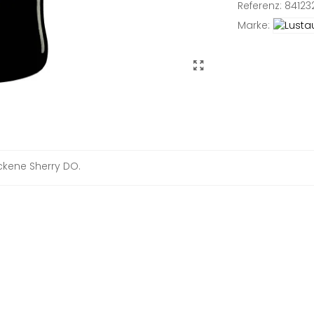
Referenz:
84123
Marke:
ckene Sherry DO.