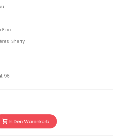
au
 Fino
Xérès-Sherry
l: 96
In Den Warenkorb